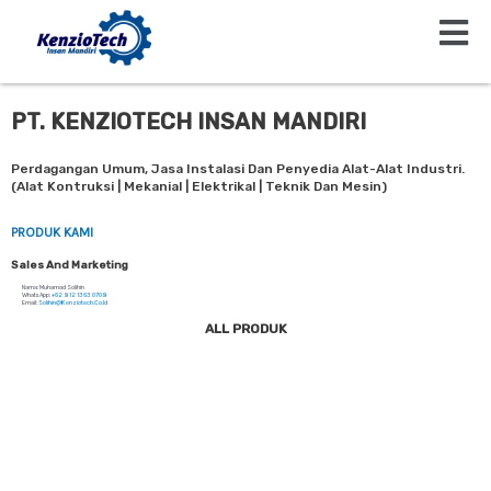
Beranda
CATALOGUE KIM SALES I
Menu
Lewati
Ke
Konten
PT. KENZIOTECH INSAN MANDIRI
Perdagangan Umum, Jasa Instalasi Dan Penyedia Alat-Alat Industri.
(Alat Kontruksi | Mekanial | Elektrikal | Teknik Dan Mesin)
PRODUK KAMI
Sales And Marketing
Nama: Muhamad Solihin
WhatsApp:
+62 812 1363 0708
Email:
Solihin@kenziotech.co.id
ALL PRODUK