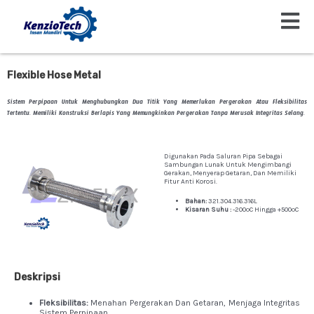
Beranda
Flexible Hose Metal
Menu
Lewati
Ke
Konten
Flexible Hose Metal
Sistem Perpipaan Untuk Menghubungkan Dua Titik Yang Memerlukan Pergerakan Atau Fleksibilitas
Tertentu. Memiliki Konstruksi Berlapis Yang Memungkinkan Pergerakan Tanpa Merusak Integritas Selang.
Digunakan Pada Saluran Pipa Sebagai
Sambungan Lunak Untuk Mengimbangi
Gerakan, Menyerap Getaran, Dan Memiliki
Fitur Anti Korosi.
Bahan:
321.304.316.316L
Kisaran Suhu :
-200ºC Hingga +500ºC
Deskripsi
Fleksibilitas:
Menahan Pergerakan Dan Getaran, Menjaga Integritas
Sistem Perpipaan.