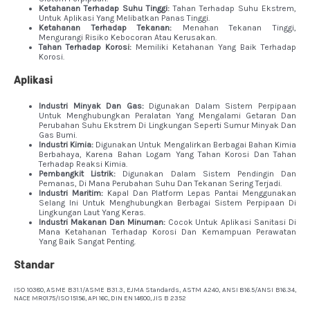
Ketahanan Terhadap Suhu Tinggi:
Tahan Terhadap Suhu Ekstrem,
Untuk Aplikasi Yang Melibatkan Panas Tinggi.
Ketahanan Terhadap Tekanan:
Menahan Tekanan Tinggi,
Mengurangi Risiko Kebocoran Atau Kerusakan.
Tahan Terhadap Korosi:
Memiliki Ketahanan Yang Baik Terhadap
Korosi.
Aplikasi
Industri Minyak Dan Gas:
Digunakan Dalam Sistem Perpipaan
Untuk Menghubungkan Peralatan Yang Mengalami Getaran Dan
Perubahan Suhu Ekstrem Di Lingkungan Seperti Sumur Minyak Dan
Gas Bumi.
Industri Kimia:
Digunakan Untuk Mengalirkan Berbagai Bahan Kimia
Berbahaya, Karena Bahan Logam Yang Tahan Korosi Dan Tahan
Terhadap Reaksi Kimia.
Pembangkit Listrik:
Digunakan Dalam Sistem Pendingin Dan
Pemanas, Di Mana Perubahan Suhu Dan Tekanan Sering Terjadi.
Industri Maritim:
Kapal Dan Platform Lepas Pantai Menggunakan
Selang Ini Untuk Menghubungkan Berbagai Sistem Perpipaan Di
Lingkungan Laut Yang Keras.
Industri Makanan Dan Minuman:
Cocok Untuk Aplikasi Sanitasi Di
Mana Ketahanan Terhadap Korosi Dan Kemampuan Perawatan
Yang Baik Sangat Penting.
Standar
ISO 10380, ASME B31.1/ASME B31.3, EJMA Standards, ASTM A240, ANSI B16.5/ANSI B16.34,
NACE MR0175/ISO 15156, API 16C, DIN EN 14800, JIS B 2352