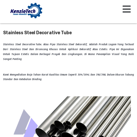
Beranda
Tubing
Menu
Lewati
Ke
Konten
Stainless Steel Decorative Tube
Stainless Steel Decorative Tube, Atau Pipa Stainless Steel Dekoratif, Adalah Produk Logam Yang Terbuat
Dari Stainless Steel Dan Dirancang Khusus Untuk Aplikasi Dekoratif Atau Estetis. Pipa Ini Digunakan
Untuk Tujuan Estetis Dalam Berbagai Proyek Dan Lingkungan, Di Mana Penampilan Visual Yang Baik
Sangat Penting
Kami Menyediakan Baja Tahan Karat Kualitas Umum Seperti 304/304L Dan 316/316L Dalam Ukuran Tabung
Standar Dan Ketebalan Dinding