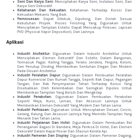
Seni Dan Karya Seni:
Menciptakan Karya Seni, Instalasi Seni, Dan
Karya Seni Dekoratif.
Ketahanan Dan Kekuatan:
Ketahanan Terhadap Korosi Dan
Kekuatan Mekanis Yang Baik.
Pemrosesan:
Dapat Ditekuk, Dipotong, Dan Diolah Sesuai
Kebutuhan Proyek. Proses Finishing Yang Digunakan Untuk
Menciptakan Tampilan Estetis Dapat Mencakup Polesan, Lapisan
PVD (Physical Vapor Deposition), Dan Lainnya.
Aplikasi
Industri Arsitektur:
Digunakan Dalam Industri Arsitektur Untuk
Menciptakan Elemen Dekoratif Dan Estetis Dalam Bangunan,
Termasuk Pagar, Railing Tangga, Teralis Jendela, Pergola, Kolom,
Dan Penutup Dinding. Memberikan Sentuhan Elegan Dan Modern
Pada Desain Arsitektur.
Industri Peralatan Dapur:
Digunakan Dalam Pembuatan Peralatan
Dapur Komersial Dan Rumah Tangga, Seperti Rak Dapur, Pegangan
Tangan, Dan Rak Penyimpanan. Tahan Terhadap Korosi Yang
Disebabkan Oleh Kelembaban Dan Seringkali Dipoles Untuk
Memberikan Tampilan Yang Bersih Dan Mengkilap.
Industri Perabotan:
Digunakan Dalam Pembuatan Perabotan
Seperti Meja, Kursi, Lemari, Dan Aksesori Lainnya Untuk
Memberikan Elemen Dekoratif Yang Modern Dan Tahan Lama.
Industri Perhiasan:
Digunakan Untuk Menciptakan Desain Cincin,
Gelang, Kalung, Dan Aksesori Lainnya Yang Memiliki Tampilan Yang
Menarik Dan Tahan Lama.
Industri Perjalanan Dan Hotel:
Digunakan Dalam Pembuatan Rel
Penanganan Bagasi Di Bandara, Meja Periksa Di Hotel, Dan Elemen
Dekoratif Dalam Kapal Pesiar Dan Stasiun Kereta Api.
Industri Pameran Dan Display:
Digunakan Dalam Pameran Dagang,